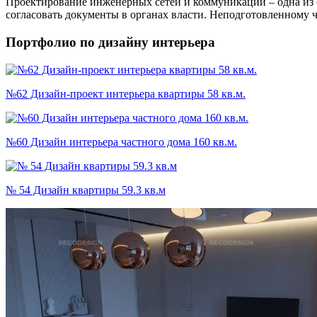
Проектирование инженерных сетей и коммуникаций – одна из 
согласовать документы в органах власти. Неподготовленному че
Портфолио по дизайну интерьера
№62 Дизайн-проект интерьера квартиры 58 кв.м.
№60 Дизайн интерьера частного дома 160 кв.м.
№ 54 Дизайн квартиры 59.3 кв.м