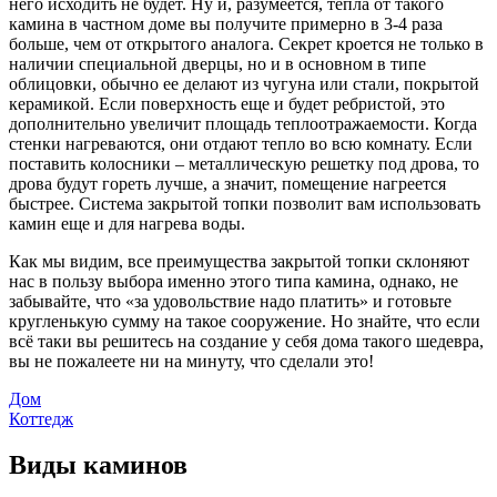
него исходить не будет. Ну и, разумеется, тепла от такого
камина в частном доме вы получите примерно в 3-4 раза
больше, чем от открытого аналога. Секрет кроется не только в
наличии специальной дверцы, но и в основном в типе
облицовки, обычно ее делают из чугуна или стали, покрытой
керамикой. Если поверхность еще и будет ребристой, это
дополнительно увеличит площадь теплоотражаемости. Когда
стенки нагреваются, они отдают тепло во всю комнату. Если
поставить колосники – металлическую решетку под дрова, то
дрова будут гореть лучше, а значит, помещение нагреется
быстрее. Система закрытой топки позволит вам использовать
камин еще и для нагрева воды.
Как мы видим, все преимущества закрытой топки склоняют
нас в пользу выбора именно этого типа камина, однако, не
забывайте, что «за удовольствие надо платить» и готовьте
кругленькую сумму на такое сооружение. Но знайте, что если
всё таки вы решитесь на создание у себя дома такого шедевра,
вы не пожалеете ни на минуту, что сделали это!
Дом
Коттедж
Виды каминов