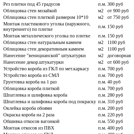
Рез плитки под 45 градусов
п.м.
300 руб
Облицовка стен мозайкой
м2
от 900 руб
Облицовка стен плиткой размером 10*10
м2
от 750 руб
Монтаж пластикового уголка (наружного,
п.м.
150 руб
внутреннего) по плитке
Монтаж металлического уголка по плитке
п.м.
150 руб
Облицовка стен натуральным камнем
м2
1100 руб
Облицовка стен декоративным камнем
м2
1100 руб
Нанесение "веницианской" штукатурки
м2
договорная
Нанесение декор.штукатурки
м2
от 600 руб
Устройство короба из ГКЛ по мет.каркасу
п.м.
700 руб
Устройство короба из СМЛ
п.м.
700 руб
Грунтовка короба на 1 раз
п.м.
40 руб
Облицовка короба плиткой
п.м.
700 руб
Шпатлевка и шлифовка короба
п.м.
280 руб
Шпатлевка и шлифовка короба под покраску
п.м.
310 руб
Оклейка короба обоями
п.м.
200 руб
Окраска короба на 2 раза
п.м.
220 руб
Обшивка откосов вагонкой
п.м.
550 руб
Монтаж откосов из ПВХ
п.м.
400 руб