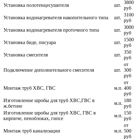
3800
Установка полотенцесушителя
шт.
руб
3100
Установка водонагревателя накопительного типа
шт.
руб
3000
Установка водонагревателя проточного типа
шт.
руб
1500
Установка биде, писуара
шт.
руб
350
Установка смесителя
шт.
руб
от
Подключение дополнительного смесителя
шт.
300
руб
от
Монтаж труб ХВС, ГВС
м.п.
400
руб
Изготовление шробы для труб ХВС,ГВС в
180
м.п.
ж.бетоне
руб
Изготовление шробы для труб ХВС, ГВС в
150
м.п.
кирпиче, пеноблоках, гипсе
руб
от
Монтаж труб канализации
м.п.
500
руб