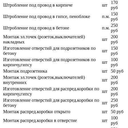
170
Штробление под провод в кирпиче
шт
руб
150
Штробление под провод в гипсе, пеноблоке
п.м.
руб
250
Штробление под провод в бетоне
п.м.
руб
Монтаж эл.точек (розеток,выключателей)
200
шт
накладных
руб
Изготовление отверстий для подрозетников по
150
шт
бетону
руб
Изготовление отверстий для подрозетников по
100
шт
кирпичу,гипсу
руб
Монтаж подрозетника
шт
50 руб
Монтаж эл.точек (розеток,выключателей)
200
шт
внутренних
руб
Изготовление отверстий для распред.коробки по
200
шт
кирпичу,гипсу
руб
Изготовление отверстий для распред.коробки по
250
шт
бетону
руб
Монтаж распред.коробки открыто
шт
50 руб
100
Монтаж распред.коробки в отверстие
шт
руб