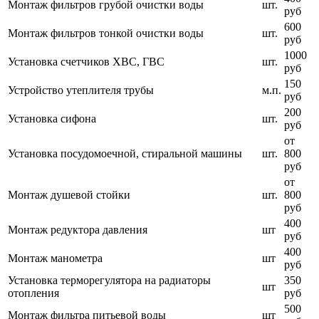
Монтаж фильтров грубой очистки воды
шт.
руб
600
Монтаж фильтров тонкой очистки воды
шт.
руб
1000
Установка счетчиков ХВС, ГВС
шт.
руб
150
Устройство утеплителя трубы
м.п.
руб
200
Установка сифона
шт.
руб
от
Установка посудомоечной, стиральной машины
шт.
800
руб
от
Монтаж душевой стойки
шт.
800
руб
400
Монтаж редуктора давления
шт
руб
400
Монтаж манометра
шт
руб
Установка терморегулятора на радиаторы
350
шт
отопления
руб
500
Монтаж фильтра питьевой воды
шт