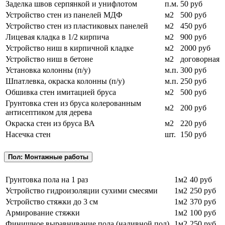
Заделка швов серпянкой и унифлотом
п.м.
50 руб
Устройство стен из панелей МДФ
м2
500 руб
Устройство стен из пластиковых панелей
м2
450 руб
Лицевая кладка в 1/2 кирпича
м2
900 руб
Устройство ниш в кирпичной кладке
м2
2000 руб
Устройство ниш в бетоне
м2
договорная
Установка колонны (п/у)
м.п.
300 руб
Шпатлевка, окраска колонны (п/у)
м.п.
250 руб
Обшивка стен имитацией бруса
м2
500 руб
Грунтовка стен из бруса колерованным
м2
200 руб
антисептиком для дерева
Окраска стен из бруса ВА
м2
220 руб
Насечка стен
шт.
150 руб
Пол: Монтажные работы
Грунтовка пола на 1 раз
1м2
40 руб
Устройство гидроизоляции сухими смесями
1м2
250 руб
Устройство стяжки до 3 см
1м2
370 руб
Армирование стяжки
1м2
100 руб
Финишное выравнивание пола (наливной пол)
1м2
250 руб