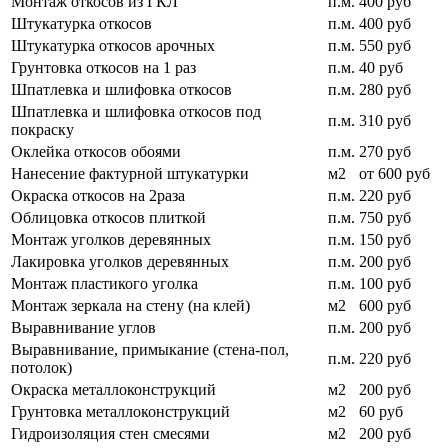
Монтаж откосов из ГКЛ
п.м.
400 руб
Штукатурка откосов
п.м.
400 руб
Штукатурка откосов арочных
п.м.
550 руб
Грунтовка откосов на 1 раз
п.м.
40 руб
Шпатлевка и шлифовка откосов
п.м.
280 руб
Шпатлевка и шлифовка откосов под
п.м.
310 руб
покраску
Оклейка откосов обоями
п.м.
270 руб
Нанесение фактурной штукатурки
м2
от 600 руб
Окраска откосов на 2раза
п.м.
220 руб
Облицовка откосов плиткой
п.м.
750 руб
Монтаж уголков деревянных
п.м.
150 руб
Лакировка уголков деревянных
п.м.
200 руб
Монтаж пластикого уголка
п.м.
100 руб
Монтаж зеркала на стену (на клей)
м2
600 руб
Выравнивание углов
п.м.
200 руб
Выравнивание, примыкание (стена-пол,
п.м.
220 руб
потолок)
Окраска металлоконструкций
м2
200 руб
Грунтовка металлоконструкций
м2
60 руб
Гидроизоляция стен смесями
м2
200 руб