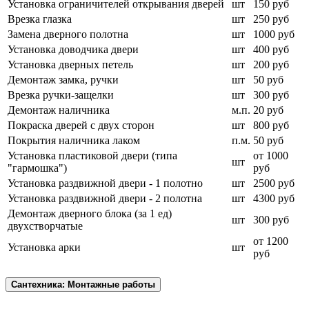
Установка ограничителей открывания дверей
шт
150 руб
Врезка глазка
шт
250 руб
Замена дверного полотна
шт
1000 руб
Установка доводчика двери
шт
400 руб
Установка дверных петель
шт
200 руб
Демонтаж замка, ручки
шт
50 руб
Врезка ручки-защелки
шт
300 руб
Демонтаж наличника
м.п.
20 руб
Покраска дверей с двух сторон
шт
800 руб
Покрытия наличника лаком
п.м.
50 руб
Установка пластиковой двери (типа
от 1000
шт
"гармошка")
руб
Установка раздвижной двери - 1 полотно
шт
2500 руб
Установка раздвижной двери - 2 полотна
шт
4300 руб
Демонтаж дверного блока (за 1 ед)
шт
300 руб
двухстворчатые
от 1200
Установка арки
шт
руб
Сантехника: Монтажные работы