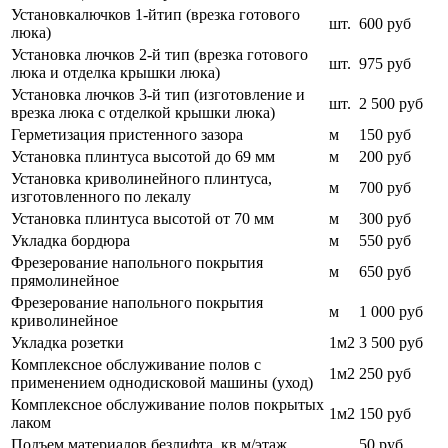
Установкалючков 1-йтип (врезка готового
шт.
600 руб
люка)
Установка лючков 2-й тип (врезка готового
шт.
975 руб
люка и отделка крышки люка)
Установка лючков 3-й тип (изготовление и
шт.
2 500 руб
врезка люка с отделкой крышки люка)
Герметизация пристенного зазора
м
150 руб
Установка плинтуса высотой до 69 мм
м
200 руб
Установка криволинейного плинтуса,
м
700 руб
изготовленного по лекалу
Установка плинтуса высотой от 70 мм
м
300 руб
Укладка бордюра
м
550 руб
Фрезерование напольного покрытия
м
650 руб
прямолинейное
Фрезерование напольного покрытия
м
1 000 руб
криволинейное
Укладка розетки
1м2
3 500 руб
Комплексное обслуживание полов с
1м2
250 руб
применением однодисковой машины (уход)
Комплексное обслуживание полов покрытых
1м2
150 руб
лаком
Подъем материалов безлифта, кв.м/этаж
50 руб