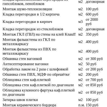
м2
договорная
гипсоблоков, пеноблоков
Монтаж шумо-теплоизоляции
м2
100 руб
Кладка перегородки в 1/2 кирпича
м2
600 руб
от 2000
Кладка перегородки в кирпич
м3
руб
Кладка перегородок из стеклоблоков
м2
договорная
Монтаж ГКЛ (ГВЛ) на стены на клей Knauff
м2
350 руб
Монтаж фальшстены из ГКЛ по
м2
400 руб
металлокаркасу
Монтаж фальшстены из ПВХ по
м2
400 руб
металлокаркасу
Обшивка стен вагонкой
м2
от 300 руб
Антисептирование вагонки
м2
50 руб
Обработка лаком на 2 раза с шлифовкой
м2
от 200 руб
Обшивка стен ПВХ, МДФ по обрешётке
м2
200 руб
Облицовка стен каф.плиткой
м2
от 700 руб
Облицовка стен каф.плиткой по диагонали
м2
от 850 руб
Облицовка кухонного фартука каф.плиткой
м2
от 850 руб
по диагонали
Затирка швов плитки
м2
100 руб
Монтаж керамического бордюра
п.м.
150 руб