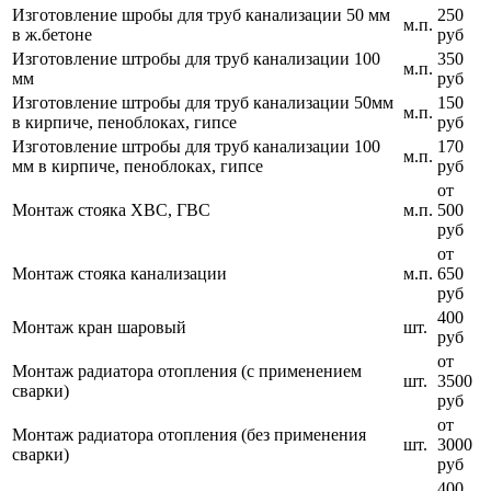
Изготовление шробы для труб канализации 50 мм
250
м.п.
в ж.бетоне
руб
Изготовление штробы для труб канализации 100
350
м.п.
мм
руб
Изготовление штробы для труб канализации 50мм
150
м.п.
в кирпиче, пеноблоках, гипсе
руб
Изготовление штробы для труб канализации 100
170
м.п.
мм в кирпиче, пеноблоках, гипсе
руб
от
Монтаж стояка ХВС, ГВС
м.п.
500
руб
от
Монтаж стояка канализации
м.п.
650
руб
400
Монтаж кран шаровый
шт.
руб
от
Монтаж радиатора отопления (с применением
шт.
3500
сварки)
руб
от
Монтаж радиатора отопления (без применения
шт.
3000
сварки)
руб
400