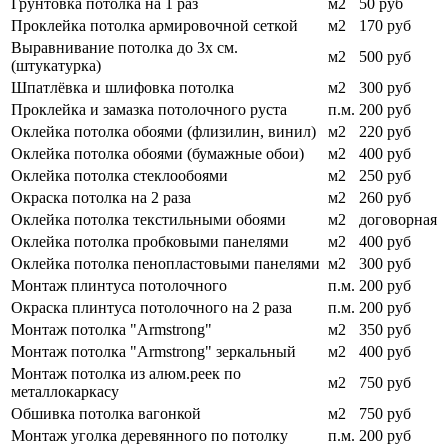
Грунтовка потолка на 1 раз
м2
50 руб
Проклейка потолка армировочной сеткой
м2
170 руб
Выравнивание потолка до 3х см.
м2
500 руб
(штукатурка)
Шпатлёвка и шлифовка потолка
м2
300 руб
Проклейка и замазка потолочного руста
п.м.
200 руб
Оклейка потолка обоями (флизилин, винил)
м2
220 руб
Оклейка потолка обоями (бумажные обои)
м2
400 руб
Оклейка потолка стеклообоями
м2
250 руб
Окраска потолка на 2 раза
м2
260 руб
Оклейка потолка текстильными обоями
м2
договорная
Оклейка потолка пробковыми панелями
м2
400 руб
Оклейка потолка пенопластовыми панелями
м2
300 руб
Монтаж плинтуса потолочного
п.м.
200 руб
Окраска плинтуса потолочного на 2 раза
п.м.
200 руб
Монтаж потолка "Armstrong"
м2
350 руб
Монтаж потолка "Armstrong" зеркальный
м2
400 руб
Монтаж потолка из алюм.реек по
м2
750 руб
металлокаркасу
Обшивка потолка вагонкой
м2
750 руб
Монтаж уголка деревянного по потолку
п.м.
200 руб