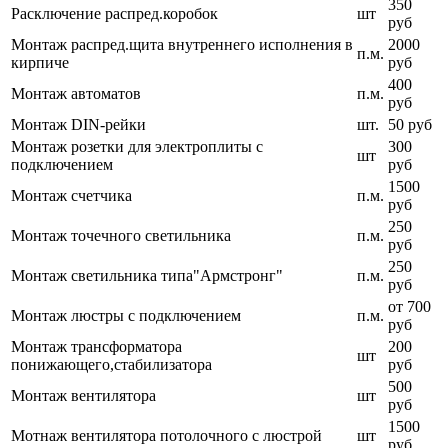
350
Расключение распред.коробок
шт
руб
Монтаж распред.щита внутреннего исполнения в
2000
п.м.
кирпиче
руб
400
Монтаж автоматов
п.м.
руб
Монтаж DIN-рейки
шт.
50 руб
Монтаж розетки для электроплиты с
300
шт
подключением
руб
1500
Монтаж счетчика
п.м.
руб
250
Монтаж точечного светильника
п.м.
руб
250
Монтаж светильника типа"Армстронг"
п.м.
руб
от 700
Монтаж люстры с подключением
п.м.
руб
Монтаж трансформатора
200
шт
понижающего,стабилизатора
руб
500
Монтаж вентилятора
шт
руб
1500
Мотнаж вентилятора потолочного с люстрой
шт
руб